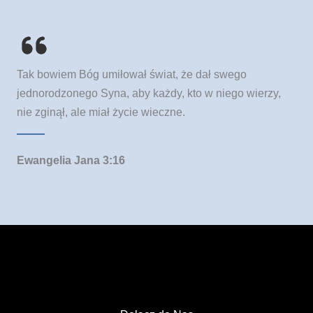
Tak bowiem Bóg umiłował świat, że dał swego
jednorodzonego Syna, aby każdy, kto w niego wierzy,
nie zginął, ale miał życie wieczne.
Ewangelia Jana 3:16